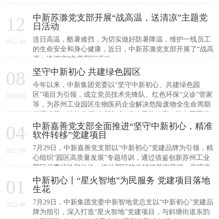
中新苏滁党支部开展“战高温，送清凉”主题党
12
日活动
连日高温，酷暑难挡，为切实做好防暑降温，维护一线员工
2022-08
的生命安全和身心健康，近日，中新苏滁党支部开展了“战高
温，送清凉”主题慰问活动。
坚守中新初心 共建绿色园区
08
今年以来，中新集团党委以“坚守中新初心、共建绿色园
区”项目为引领，成立党员技术先锋队、红色环保“义诊”管家
2022-08
等，为苏州工业园区生物医药企业解决危险废物全生命周期
管理难题，持续发挥“中新初心”党建品牌效应，助力园区绿
色发展。
中新嘉善党支部全面推进“坚守中新初心，精准
04
软件转移”党建项目
​7月29日，中新嘉善党支部以“中新初心”党建品牌为引领，精
2022-08
心组织“园区高质量发展”专题培训，通过借鉴创新苏州工业
园区优秀经验和做法，推动园区软件转移落实落细，实现党
建工作与业务发展同频共振、互促共赢，全面推进“坚守中新
中新初心丨“星火智地”为民服务 党建项目落地
01
初心，精准软件转移”党建项目。
生花
​7月29日，中新集团党委中新智地党总支以“中新初心”党建品
2022-08
牌为指引，深入打造“星火智地”党建项目，与斜塘街道东韵