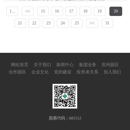
社区开展“社企共治 携手共进”系列为民服务活动。
1...
<<
15
16
17
18
19
20
21
22
23
24
25
>>
31
网站首页
关于我们
新闻中心
集团业务
苏州园区
合作园区
企业文化
党的建设
投资者关系
加入我们
股票代码：601512