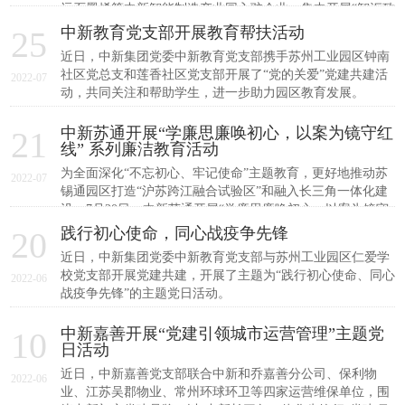
远石墨烯等中新智能制造产业园入驻企业，集中开展“智汇致
心 亲商助企”主题党日活动。
中新教育党支部开展教育帮扶活动
25
近日，中新集团党委中新教育党支部携手苏州工业园区钟南
社区党总支和莲香社区党支部开展了“党的关爱”党建共建活
2022-07
动，共同关注和帮助学生，进一步助力园区教育发展。
中新苏通开展“学廉思廉唤初心，以案为镜守红
21
线” 系列廉洁教育活动
为全面深化“不忘初心、牢记使命”主题教育，更好地推动苏
2022-07
锡通园区打造“沪苏跨江融合试验区”和融入长三角一体化建
设，7月20日，中新苏通开展“学廉思廉唤初心，以案为镜守
红线”廉洁教育系列活动。
践行初心使命，同心战疫争先锋
20
近日，中新集团党委中新教育党支部与苏州工业园区仁爱学
校党支部开展党建共建，开展了主题为“践行初心使命、同心
2022-06
战疫争先锋”的主题党日活动。
中新嘉善开展“党建引领城市运营管理”主题党
10
日活动
近日，中新嘉善党支部联合中新和乔嘉善分公司、保利物
2022-06
业、江苏吴郡物业、常州环球环卫等四家运营维保单位，围