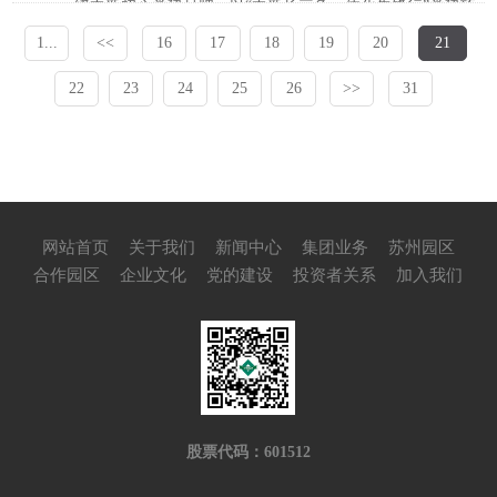
绕中新初心党建品牌，以“中新长三角一体化先锋行”党建项
目为引领，开展城市运营业务交流主题党日活动，以高水平
1...
<<
16
17
18
19
20
21
城市运营助力产业园高质量发展。
22
23
24
25
26
>>
31
网站首页
关于我们
新闻中心
集团业务
苏州园区
合作园区
企业文化
党的建设
投资者关系
加入我们
股票代码：601512