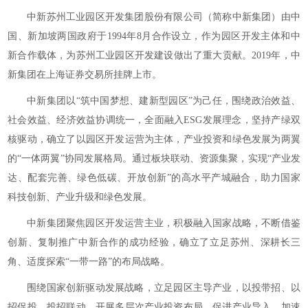
中新苏州工业园区开发集团股份有限公司（简称中新集团）由中
国、新加坡两国政府于1994年8月合作设立，作为园区开发主体和中
新合作载体，为苏州工业园区开发建设做出了重大贡献。2019年，中
新集团在上海证券交易所挂牌上市。
中新集团以“筑中国梦想、建新型园区”为己任，围绕政治效益、
社会效益、经济效益协调统一，全面融入ESG发展理念，坚持产绿双
核驱动，确立了以园区开发运营为主体，产业投资和绿色发展为两翼
的“一体两翼”协同发展格局。通过板块联动、资源集聚，实现“产业发
达、配套完善、绿色低碳、开放创新”的高水平产城融合，助力国家
科技创新、产业升级和绿色发展。
中新集团聚焦园区开发运营主业，积极融入国家战略，不断借鉴
创新、复制推广中新合作的成功经验，确立了立足苏州、深耕长三
角、适度探索“一带一路”的布局战略。
围绕国家创新驱动发展战略，立足园区主导产业，以投带招、以
招促投、投招联动，开展多层次产业投资布局，促进产业导入，加速