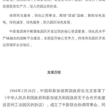
发展新质生产力，深入挖掘运营价值。
保障民生服务，强化公用事业。围绕“双碳”战略，聚焦绿色发
电、绿色减排、绿色服务，助力园区绿色发展。
中新集团将不断聚集园区开发运营的核心资源要素，强化高水平
产城融合的战略平台建设，全面提升核心竞争力，持续夯实园区开发
运营领军企业地位
。
发展历程
1994年2月26日，中国和新加坡两
国政府在北京签署了
《中华人民共和国政府和新加坡共和国政府关于合作开发建
设苏州工业园区的协议》，成立了中新联合协调理事会。同