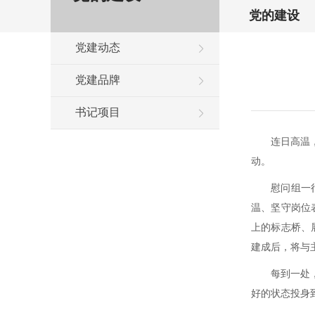
党的建设
党建动态
党建品牌
书记项目
连日高温
动。
慰问组一
温、坚守岗位
上的标志桥、展
建成后，将与
每到一处
好的状态投身