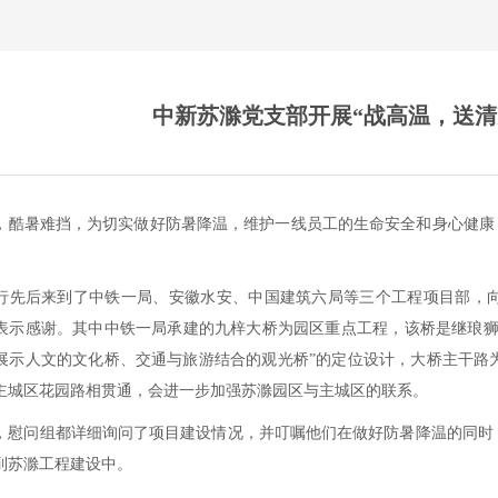
中新苏滁党支部开展“战高温，送清
，酷暑难挡，为切实做好防暑降温，维护一线员工的生命安全和身心健康
行先后来到了中铁一局、安徽水安、中国建筑六局等三个工程项目部，
表示感谢。其中中铁一局承建的九梓大桥为园区重点工程，该桥是继琅狮
示人文的文化桥、交通与旅游结合的观光桥”的定位设计，大桥主干路为双向
主城区花园路相贯通，会进一步加强苏滁园区与主城区的联系。
，慰问组都详细询问了项目建设情况，并叮嘱他们在做好防暑降温的同时
到苏滁工程建设中。