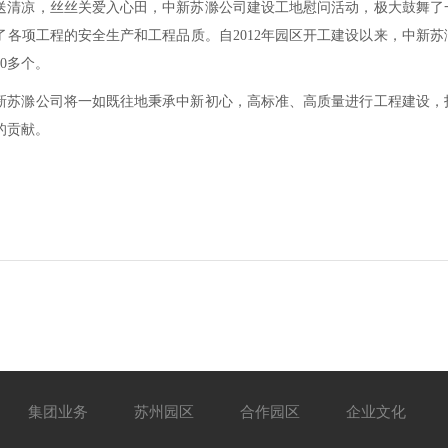
送清凉，丝丝关爱入心田，中新苏滁公司建设工地慰问活动，极大鼓舞了
了各项工程的安全生产和工程品质。自2012年园区开工建设以来，中新苏
0多个。
新苏滁公司将一如既往地秉承中新初心，高标准、高质量进行工程建设，
的贡献。
集团业务
苏州园区
合作园区
企业文化