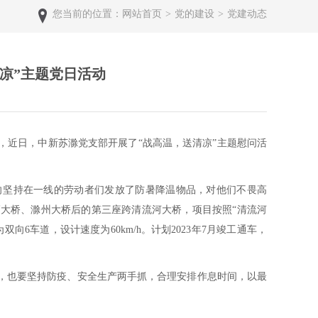
您当前的位置：
网站首页
>
党的建设
>
党建动态
凉”主题党日活动
，近日，中新苏滁党支部开展了“战高温，送清凉”主题慰问活
向坚持在一线的劳动者们发放了防暑降温物品，对他们不畏高
大桥、滁州大桥后的第三座跨清流河大桥，项目按照“清流河
6车道，设计速度为60km/h。计划2023年7月竣工通车，
，也要坚持防疫、安全生产两手抓，合理安排作息时间，以最