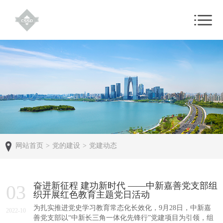
网站首页
>
党的建设
>
党建动态
奋进新征程 建功新时代 ——中新嘉善党支部组
03
织开展红色教育主题党日活动
为扎实推进党史学习教育常态化长效化，9月28日，中新嘉
2022-10
善党支部以“中新长三角一体化先锋行”党建项目为引领，组