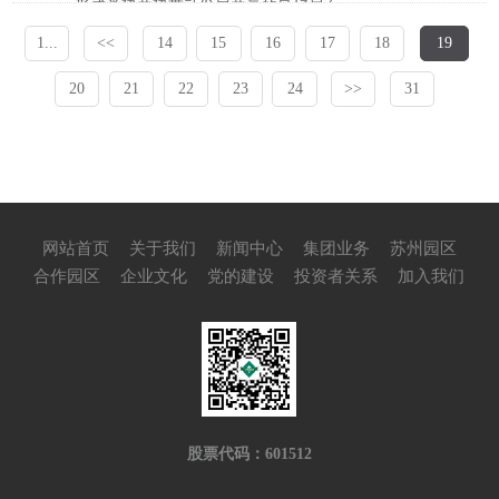
形成党建共建带动发展共赢的良好局面。
1...
<<
14
15
16
17
18
19
20
21
22
23
24
>>
31
网站首页
关于我们
新闻中心
集团业务
苏州园区
合作园区
企业文化
党的建设
投资者关系
加入我们
股票代码：601512