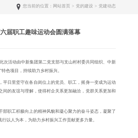
您当前的位置：
网站首页
>
党的建设
>
党建动态
第六届职工趣味运动会圆满落幕
。此次活动由中新集团第二党支部与支山村村委共同组织、中新
”特色项目，持续助力乡村振兴。
，平日里坚守在各自岗位上的党员、职工，摇身一变成为运动
之间的友谊与理解，使得村企关系更加融洽，党群关系更加和
干部职工积极向上的精神风貌和凝心聚力的奋斗姿态，凝聚了
践行以人为本，为助力乡村振兴工作贡献更多力量。