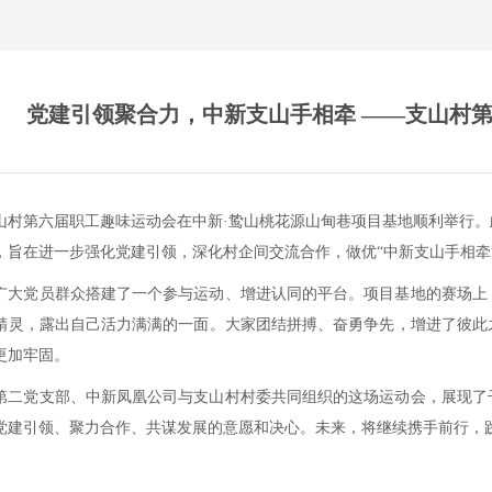
党建引领聚合力，中新支山手相牵 ——支山村
山村第六届职工趣味运动会在中新·鸷山桃花源山甸巷项目基地顺利举行
，旨在进一步强化党建引领，深化村企间交流合作，做优“中新支山手相牵
广大党员群众搭建了一个参与运动、增进认同的平台。项目基地的赛场上
精灵，露出自己活力满满的一面。大家团结拼搏、奋勇争先，增进了彼此
更加牢固。
第二党支部、中新凤凰公司与支山村村委共同组织的这场运动会，展现了
党建引领、聚力合作、共谋发展的意愿和决心。未来，将继续携手前行，