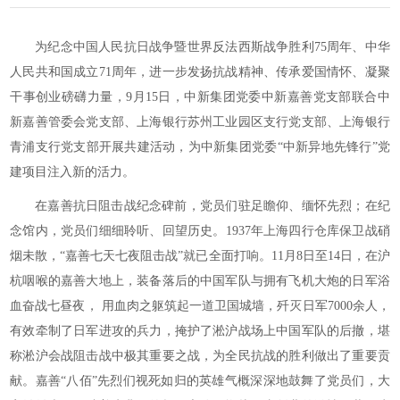
为纪念中国人民抗日战争暨世界反法西斯战争胜利75周年、中华
人民共和国成立71周年，进一步发扬抗战精神、传承爱国情怀、凝聚
干事创业磅礴力量，9月15日，中新集团党委中新嘉善党支部联合中
新嘉善管委会党支部、上海银行苏州工业园区支行党支部、上海银行
青浦支行党支部开展共建活动，为中新集团党委“中新异地先锋行”党
建项目注入新的活力。
在嘉善抗日阻击战纪念碑前，党员们驻足瞻仰、缅怀先烈；在纪
念馆内，党员们细细聆听、回望历史。1937年上海四行仓库保卫战硝
烟未散，“嘉善七天七夜阻击战”就已全面打响。11月8日至14日，在沪
杭咽喉的嘉善大地上，装备落后的中国军队与拥有飞机大炮的日军浴
血奋战七昼夜， 用血肉之躯筑起一道卫国城墙，歼灭日军7000余人，
有效牵制了日军进攻的兵力，掩护了淞沪战场上中国军队的后撤，堪
称淞沪会战阻击战中极其重要之战，为全民抗战的胜利做出了重要贡
献。嘉善“八佰”先烈们视死如归的英雄气概深深地鼓舞了党员们，大